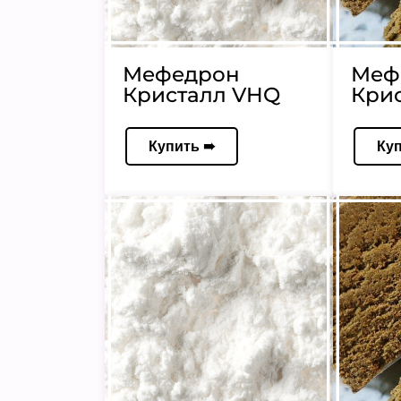
Мефедрон
Меф
Кристалл VHQ
Кри
Купить ➠
Ку