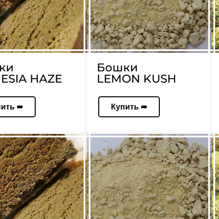
ки
Бошки
ESIA HAZE
LEMON KUSH
пить ➠
Купить ➠