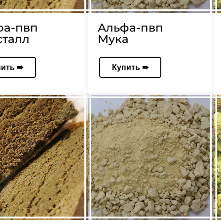
фа-пвп
Альфа-пвп
сталл
Мука
пить ➠
Купить ➠