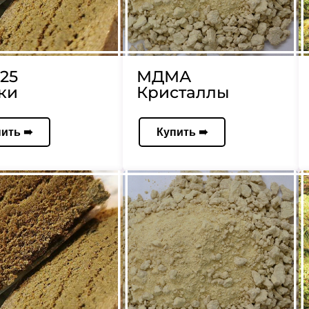
25
МДМА
ки
Кристаллы
пить ➠
Купить ➠