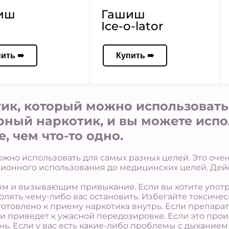
иш
Гашиш
Ice-o-lator
пить ➠
Купить ➠
ик, который можно использовать
рный наркотик, и вы можете испо
, чем что-то одно.
ожно использовать для самых разных целей. Это оче
ационного использования до медицинских целей. Дей
ным и вызывающим привыкание. Если вы хотите употр
лять чему-либо вас остановить. Избегайте токсическ
готовлено к приему наркотика внутрь. Если препара
и приведет к ужасной передозировке. Если это произ
знь. Если у вас есть какие-либо проблемы с дыхание