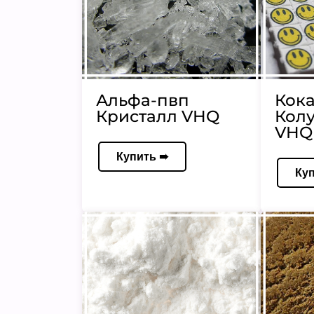
Альфа-пвп
Кок
Кристалл VHQ
Кол
VHQ 
Купить ➠
Ку