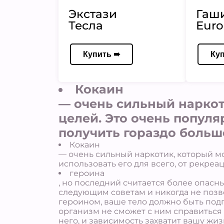
Экстази
Гаш
Тесла
Euro
Купить ➠
Ку
Кокаин
— очень сильный наркот
целей. Это очень популя
получить гораздо больше
Кокаин
— очень сильный наркотик, который м
использовать его для всего, от рекре
героина
, но последний считается более опас
следующим советам и никогда не позво
героином, ваше тело должно быть под
организм не сможет с ним справиться 
него, и зависимость захватит вашу жи