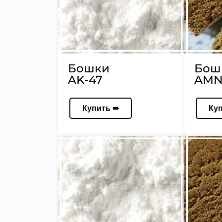
Бошки
Бош
AK-47
AMN
Купить ➠
Ку