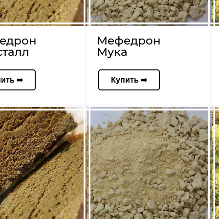
едрон
Мефедрон
сталл
Мука
пить ➠
Купить ➠