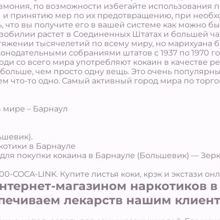
мония, по возможности избегайте использования п
и принятию мер по их предотвращению, при необх
, что вы получите его в вашей системе как можно б
изобилии растет в Соединенных Штатах и большей ч
яжении тысячелетий по всему миру, но марихуана б
нодательными собраниями штатов с 1937 по 1970 год
и со всего мира употребляют кокаин в качестве ре
 больше, чем просто одну вещь. Это очень популярн
чем что-то одно. Самый активный город мира по торг
 мире – Барнаул
ьшевик).
ркотики в Барнауле
для покупки кокаина в Барнауле (Большевик) — Зерк
0-COCA-LINK. Купите листья коки, крэк и экстази онл
тернет-магазином наркотиков в 
печиваем лекарств нашим клиент