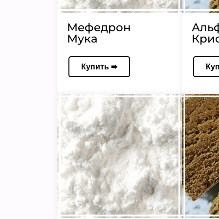
Мефедрон
Аль
Мука
Кри
Купить ➠
Ку