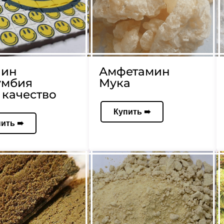
аин
Амфетамин
умбия
Мука
качество
Купить ➠
пить ➠